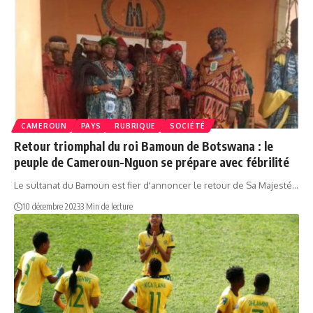
CAMEROUN
PAYS
RUBRIQUE
SOCIÉTÉ
Retour triomphal du roi Bamoun de Botswana : le
peuple de Cameroun-Nguon se prépare avec fébrilité
Le sultanat du Bamoun est fier d'annoncer le retour de Sa Majesté…
10 décembre 2023
3 Min de lecture