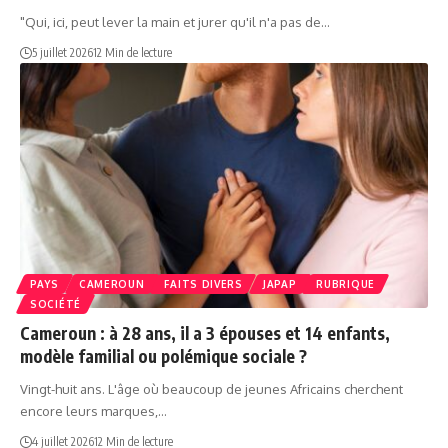
"Qui, ici, peut lever la main et jurer qu'il n'a pas de…
5 juillet 2026
12 Min de lecture
PAYS
CAMEROUN
FAITS DIVERS
JAPAP
RUBRIQUE
SOCIÉTÉ
Cameroun : à 28 ans, il a 3 épouses et 14 enfants,
modèle familial ou polémique sociale ?
Vingt-huit ans. L'âge où beaucoup de jeunes Africains cherchent
encore leurs marques,…
4 juillet 2026
12 Min de lecture