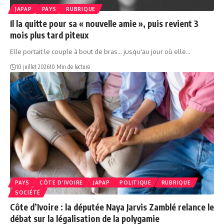
JAPAP
PAYS
RUBRIQUE
Il la quitte pour sa « nouvelle amie », puis revient 3
mois plus tard piteux
Elle portait le couple à bout de bras... jusqu'au jour où elle…
10 juillet 2026
10 Min de lecture
PAYS
CÔTE D'IVOIRE
JAPAP
POLITIQUE
RUBRIQUE
SOCIÉTÉ
Côte d’Ivoire : la députée Naya Jarvis Zamblé relance le
débat sur la légalisation de la polygamie