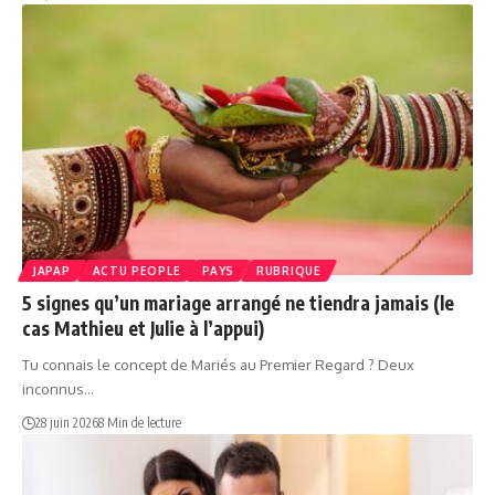
JAPAP
ACTU PEOPLE
PAYS
RUBRIQUE
5 signes qu’un mariage arrangé ne tiendra jamais (le
cas Mathieu et Julie à l’appui)
Tu connais le concept de Mariés au Premier Regard ? Deux
inconnus…
28 juin 2026
8 Min de lecture