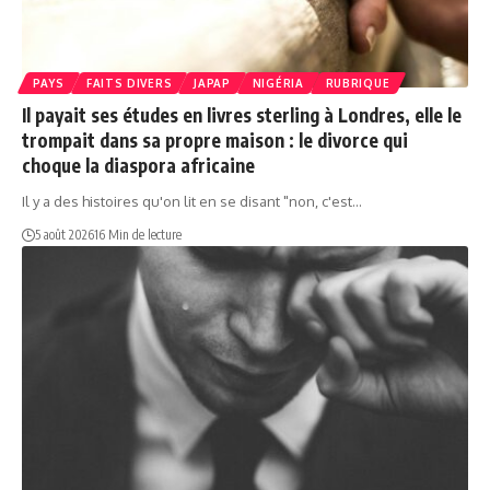
PAYS
FAITS DIVERS
JAPAP
NIGÉRIA
RUBRIQUE
Il payait ses études en livres sterling à Londres, elle le
trompait dans sa propre maison : le divorce qui
choque la diaspora africaine
Il y a des histoires qu'on lit en se disant "non, c'est…
5 août 2026
16 Min de lecture