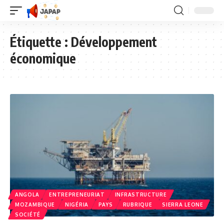
Étiquette :
Développement
économique
ANGOLA
ENTREPRENEURIAT
INFRASTRUCTURE
MOZAMBIQUE
NIGÉRIA
PAYS
RUBRIQUE
SIERRA LEONE
SOCIÉTÉ