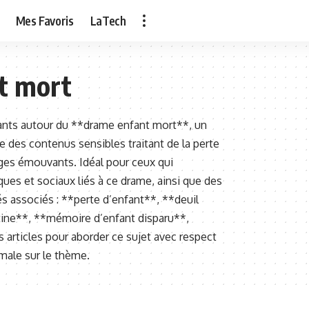
Mes Favoris
LaTech
t mort
nants autour du **drame enfant mort**, un
e des contenus sensibles traitant de la perte
ages émouvants. Idéal pour ceux qui
es et sociaux liés à ce drame, ainsi que des
 associés : **perte d’enfant**, **deuil
ntine**, **mémoire d’enfant disparu**,
articles pour aborder ce sujet avec respect
imale sur le thème.