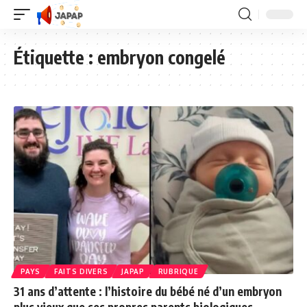
Étiquette :
embryon congelé
PAYS
FAITS DIVERS
JAPAP
RUBRIQUE
31 ans d’attente : l’histoire du bébé né d’un embryon
plus vieux que ses propres parents biologiques