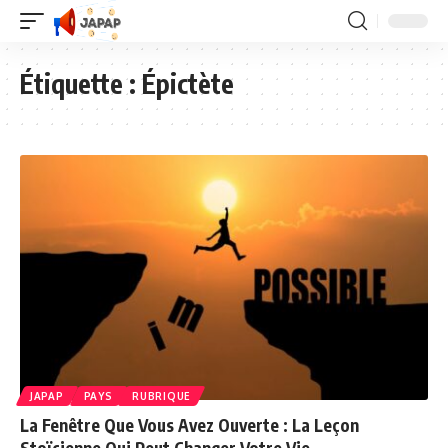
Étiquette :
Épictète
JAPAP
PAYS
RUBRIQUE
La Fenêtre Que Vous Avez Ouverte : La Leçon
Stoïcienne Qui Peut Changer Votre Vie