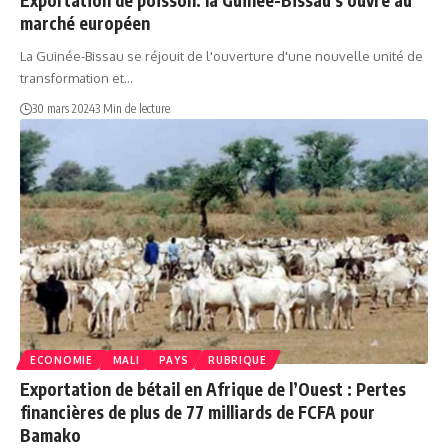
Exportation de poisson: la Guinée-Bissau s’ouvre au
marché européen
La Guinée-Bissau se réjouit de l'ouverture d'une nouvelle unité de
transformation et…
30 mars 2024
3 Min de lecture
ECONOMIE
MALI
PAYS
RUBRIQUE
Exportation de bétail en Afrique de l’Ouest : Pertes
financières de plus de 77 milliards de FCFA pour
Bamako