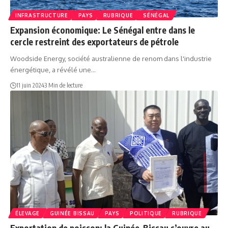
INFRASTRUCTURE
PAYS
RUBRIQUE
SÉNÉGAL
Expansion économique: Le Sénégal entre dans le
cercle restreint des exportateurs de pétrole
Woodside Energy, société australienne de renom dans l'industrie
énergétique, a révélé une…
11 juin 2024
3 Min de lecture
ÉLEVAGE
GUINÉE BISSAU
PAYS
POLITIQUE
RUBRIQUE