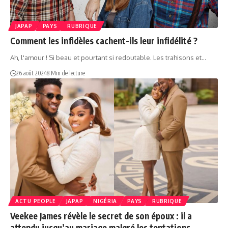
JAPAP
PAYS
RUBRIQUE
Comment les infidèles cachent-ils leur infidélité ?
Ah, l'amour ! Si beau et pourtant si redoutable. Les trahisons et…
26 août 2024
8 Min de lecture
ACTU PEOPLE
JAPAP
NIGÉRIA
PAYS
RUBRIQUE
Veekee James révèle le secret de son époux : il a
attendu jusqu’au mariage malgré les tentations