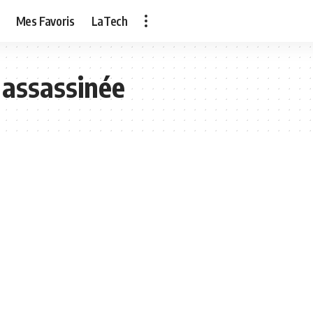
Mes Favoris
LaTech
 assassinée