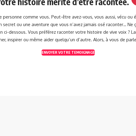
otre histoire mérite d’être racontée.
une personne comme vous. Peut-être avez-vous, vous aussi, vécu ou 
 un secret ou une aventure que vous n’avez jamais osé raconter… Ne g
 ci-dessous. Vous préférez raconter votre histoire de vive voix ? 
her, inspirer ou même aider quelqu’un d’autre. Alors, à vous de parle
ENVOYER VOTRE TEMOIGNAGE