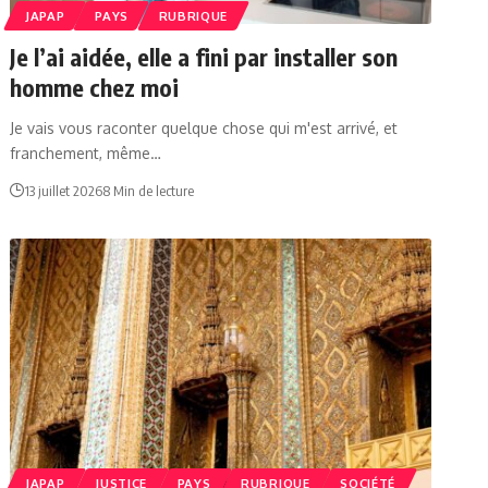
JAPAP
PAYS
RUBRIQUE
Je l’ai aidée, elle a fini par installer son
homme chez moi
Je vais vous raconter quelque chose qui m'est arrivé, et
franchement, même…
13 juillet 2026
8 Min de lecture
JAPAP
JUSTICE
PAYS
RUBRIQUE
SOCIÉTÉ