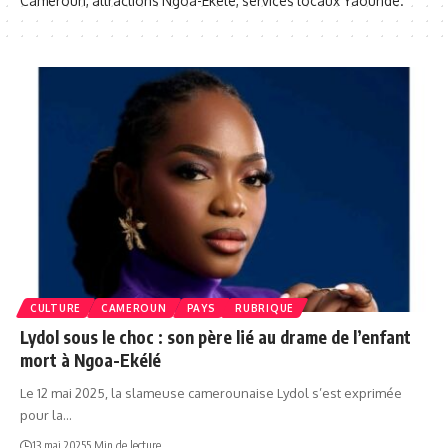
Cameroun, attractions Ngoa-Ekélé, services locaux Yaoundé.
CULTURE
CAMEROUN
PAYS
RUBRIQUE
Lydol sous le choc : son père lié au drame de l’enfant
mort à Ngoa-Ekélé
Le 12 mai 2025, la slameuse camerounaise Lydol s’est exprimée
pour la…
13 mai 2025
5 Min de lecture