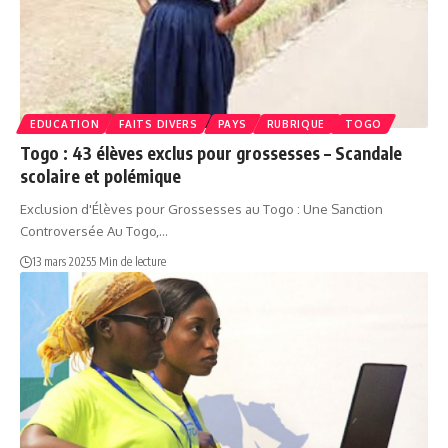
EDUCATION
FAITS DIVERS
PAYS
RUBRIQUE
TOGO
Togo : 43 élèves exclus pour grossesses – Scandale
scolaire et polémique
Exclusion d'Élèves pour Grossesses au Togo : Une Sanction
Controversée Au Togo,…
13 mars 2025
5 Min de lecture