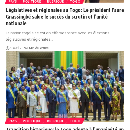
PAYS
POLITIQUE
RUBRIQUE
TOGO
Législatives et régionales au Togo: Le président Faure
Gnassingbé salue le succès du scrutin et l’unité
nationale
La nation togolaise est en effervescence avec les élections
législatives et régionales…
29 avril 2024
2 Min de lecture
PAYS
POLITIQUE
RUBRIQUE
TOGO
Transition historique: le Togo adopte à l’unanimité un