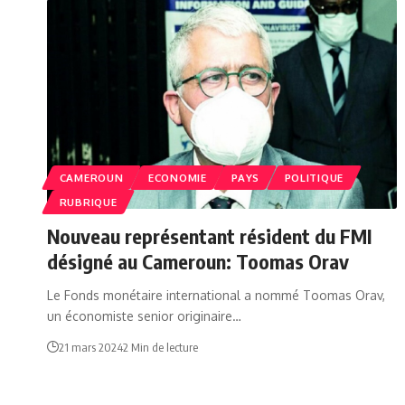
CAMEROUN
ECONOMIE
PAYS
POLITIQUE
RUBRIQUE
Nouveau représentant résident du FMI
désigné au Cameroun: Toomas Orav
Le Fonds monétaire international a nommé Toomas Orav,
un économiste senior originaire…
21 mars 2024
2 Min de lecture