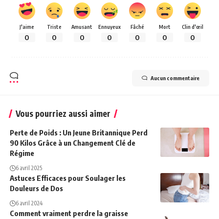
J'aime
Triste
Amusant
Ennuyeux
Fâché
Mort
Clin d'œil
0
0
0
0
0
0
0
Aucun commentaire
Vous pourriez aussi aimer
Perte de Poids : Un Jeune Britannique Perd
90 Kilos Grâce à un Changement Clé de
Régime
6 avril 2025
Astuces Efficaces pour Soulager les
Douleurs de Dos
6 avril 2024
Comment vraiment perdre la graisse