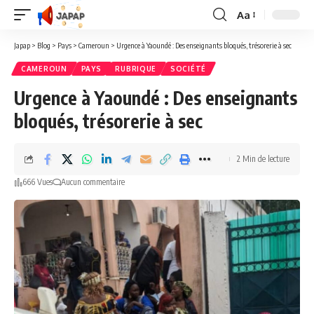
Aa
Redimensionner
la
Japap
>
Blog
>
Pays
>
Cameroun
>
Urgence à Yaoundé : Des enseignants bloqués, trésorerie à sec
police
CAMEROUN
PAYS
RUBRIQUE
SOCIÉTÉ
Urgence à Yaoundé : Des enseignants
bloqués, trésorerie à sec
2 Min de lecture
666 Vues
Aucun commentaire