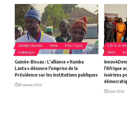
GUINÉE BISSAU
PAYS
POLITIQUE
CÔTE D'IVO
RUBRIQUE
PAYS
RU
Guinée-Bissau : L’alliance « Kumba
Innov4Demo
Lanta » dénonce l’emprise de la
l’Afrique a
Présidence sur les institutions publiques
ivoiriens 
démocrati
30 janvier 2024
3 juin 2024