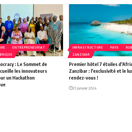
IRE
ENTREPRENEURIAT
INFRASTRUCTURE
PAYS
RU
BRIQUE
ZANZIBAR
cracy : Le Sommet de
Premier hôtel 7 étoiles d’Afri
ccueille les innovateurs
Zanzibar : l’exclusivité et le l
pour un Hackathon
rendez-vous !
que
21 janvier 2024