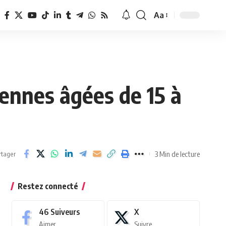
Aa
Redimensionner
la
police
ennes âgées de 15 à
3 Min de lecture
rtager
Restez connecté
46
Suiveurs
X
Aimer
Suivre