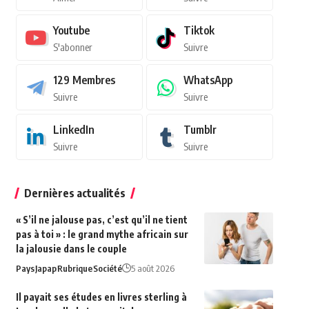
Youtube
Tiktok
S'abonner
Suivre
129
Membres
WhatsApp
Suivre
Suivre
LinkedIn
Tumblr
Suivre
Suivre
Dernières actualités
« S’il ne jalouse pas, c’est qu’il ne tient
pas à toi » : le grand mythe africain sur
la jalousie dans le couple
Pays
Japap
Rubrique
Société
5 août 2026
Il payait ses études en livres sterling à