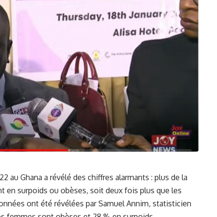
2 au ⁣
Ghana
⁣ a ⁢révélé des chiffres alarmants : plus de​ la
t en surpoids ou obèses, soit deux fois plus que les
nnées ont été révélées par Samuel Annim, statisticien
es femmes sont obèses et 28 % en surpoids. ⁢