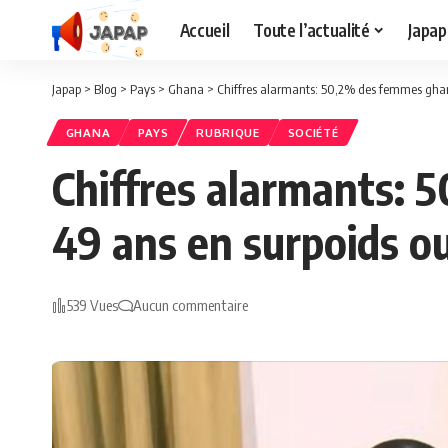
Accueil
Toute l’actualité
Japap
Japap
>
Blog
>
Pays
>
Ghana
>
Chiffres alarmants: 50,2% des femmes ghan
GHANA
PAYS
RUBRIQUE
SOCIÉTÉ
Chiffres alarmants: 
49 ans en surpoids o
539 Vues
Aucun commentaire