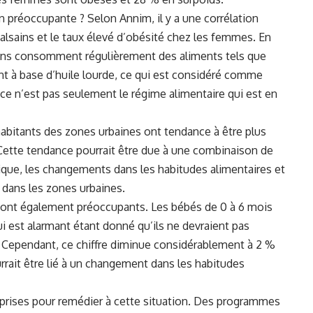
on préoccupante ? Selon⁢ Annim, il y a une corrélation
sains et‌ le taux élevé d’obésité chez les⁤ femmes. En
ans consomment régulièrement des aliments tels ⁢que
ent à base d’huile lourde, ce qui est considéré comme‌
 ce n’est pas seulement le régime alimentaire‌ qui est en
abitants des zones urbaines ont tendance à être plus
ette tendance pourrait être due à une combinaison de
ique, les ⁣changements dans⁣ les habitudes alimentaires et
fs dans les zones urbaines.
es sont également ⁤préoccupants. Les bébés de 0 à 6 mois
 est‌ alarmant étant donné⁣ qu’ils ne devraient pas
. ​Cependant, ce chiffre diminue considérablement à 2 %
rait⁣ être⁣ lié à un changement ⁤dans les habitudes
 prises pour remédier à cette situation. Des programmes⁤