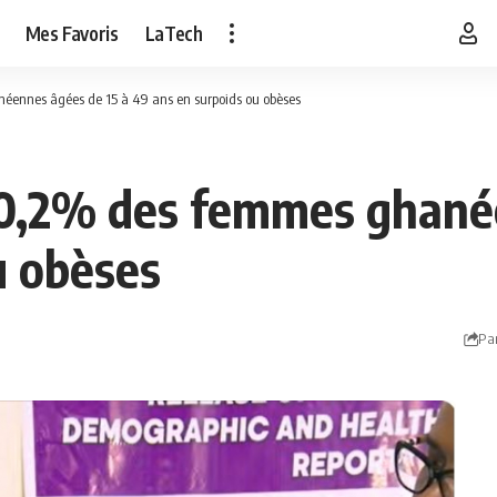
Mes Favoris
LaTech
éennes âgées de 15 à 49 ans en surpoids ou obèses
50,2% des femmes ghané
u obèses
Pa