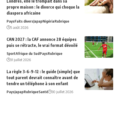
Londres, elle le trompait dans sa
propre maison : le divorce qui choque la
diaspora africaine
Pays
Faits divers
Japap
Nigéria
Rubrique
5 août 2026
CAN 2027 : la CAF annonce 28 équipes
puis se rétracte, le vrai format dévoilé
Sport
Afrique du‍ Sud
Pays
Rubrique
31 juillet 2026
La règle 3-6-9-12 : le guide (simple) que
tout parent devrait connaître avant de
tendre un téléphone à son enfant
Pays
Japap
Rubrique
Santé
30 juillet 2026