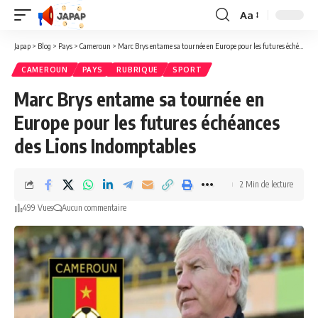
Aa
Redimensionner
la
Japap
>
Blog
>
Pays
>
Cameroun
>
Marc Brys entame sa tournée en Europe pour les futures échéances des Lions Indomptables
police
CAMEROUN
PAYS
RUBRIQUE
SPORT
Marc Brys entame sa tournée en
Europe pour les futures échéances
des Lions Indomptables
2 Min de lecture
499 Vues
Aucun commentaire