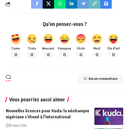
Qu’en pensez-vous ?
J'aime
Triste
Amusant
Ennuyeux
Fâché
Mort
Clin d'œil
0
0
0
0
0
0
0
Aucun commentaire
Vous pourriez aussi aimer
Nouvelles licences pour Kuda: la néobanque
nigériane s’étend à l’international
19 mars 2024