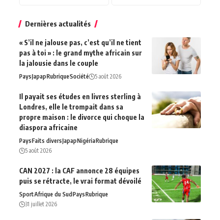
Dernières actualités
« S’il ne jalouse pas, c’est qu’il ne tient
pas à toi » : le grand mythe africain sur
la jalousie dans le couple
Pays
Japap
Rubrique
Société
5 août 2026
Il payait ses études en livres sterling à
Londres, elle le trompait dans sa
propre maison : le divorce qui choque la
diaspora africaine
Pays
Faits divers
Japap
Nigéria
Rubrique
5 août 2026
CAN 2027 : la CAF annonce 28 équipes
puis se rétracte, le vrai format dévoilé
Sport
Afrique du‍ Sud
Pays
Rubrique
31 juillet 2026