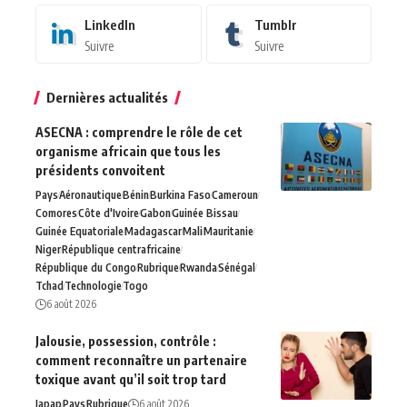
LinkedIn
Tumblr
Suivre
Suivre
Dernières actualités
ASECNA : comprendre le rôle de cet
organisme africain que tous les
présidents convoitent
Pays
Aéronautique
Bénin
Burkina Faso
Cameroun
Comores
Côte d'Ivoire
Gabon
Guinée Bissau
Guinée Equatoriale
Madagascar
Mali
Mauritanie
Niger
République centrafricaine
République du Congo
Rubrique
Rwanda
Sénégal
Tchad
Technologie
Togo
6 août 2026
Jalousie, possession, contrôle :
comment reconnaître un partenaire
toxique avant qu’il soit trop tard
Japap
Pays
Rubrique
6 août 2026