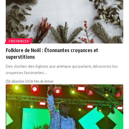
CROYANCES
Folklore de Noël : Étonnantes ⁤croyances ⁢et
superstitions
Des cloches des églises aux animaux qui parlent, découvrez les
⁣croyances fascinantes…
2 décembre 2023
4 Min de lecture