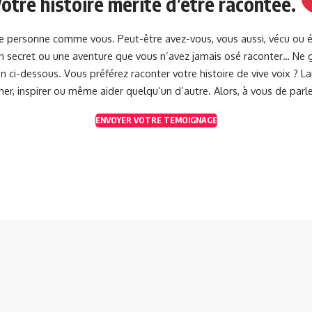
otre histoire mérite d’être racontée.
une personne comme vous. Peut-être avez-vous, vous aussi, vécu ou 
 un secret ou une aventure que vous n’avez jamais osé raconter… Ne g
 ci-dessous. Vous préférez raconter votre histoire de vive voix ? 
her, inspirer ou même aider quelqu’un d’autre. Alors, à vous de parle
ENVOYER VOTRE TEMOIGNAGE