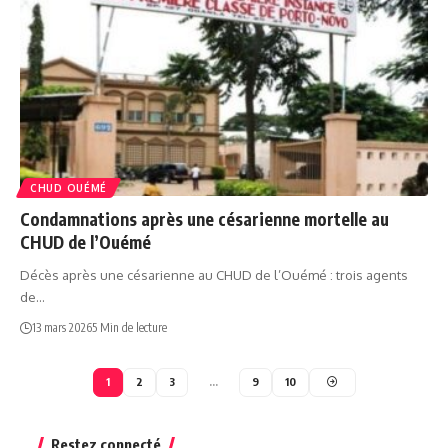
CHUD OUÉMÉ
Condamnations après une césarienne mortelle au
CHUD de l’Ouémé
Décès après une césarienne au CHUD de l’Ouémé : trois agents
de…
13 mars 2026
5 Min de lecture
1
2
3
…
9
10
Restez connecté