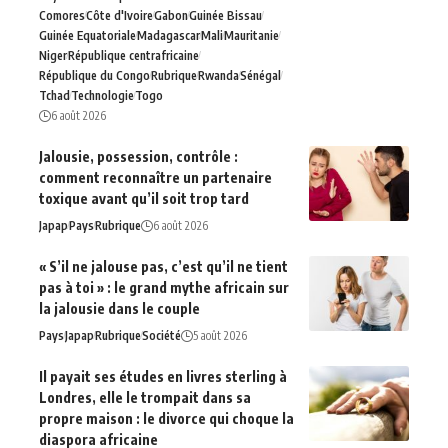
Comores
Côte d'Ivoire
Gabon
Guinée Bissau
Guinée Equatoriale
Madagascar
Mali
Mauritanie
Niger
République centrafricaine
République du Congo
Rubrique
Rwanda
Sénégal
Tchad
Technologie
Togo
6 août 2026
Jalousie, possession, contrôle :
comment reconnaître un partenaire
toxique avant qu’il soit trop tard
Japap
Pays
Rubrique
6 août 2026
« S’il ne jalouse pas, c’est qu’il ne tient
pas à toi » : le grand mythe africain sur
la jalousie dans le couple
Pays
Japap
Rubrique
Société
5 août 2026
Il payait ses études en livres sterling à
Londres, elle le trompait dans sa
propre maison : le divorce qui choque la
diaspora africaine