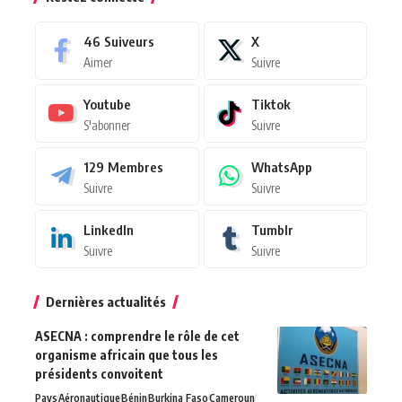
46
Suiveurs
X
Aimer
Suivre
Youtube
Tiktok
S'abonner
Suivre
129
Membres
WhatsApp
Suivre
Suivre
LinkedIn
Tumblr
Suivre
Suivre
Dernières actualités
ASECNA : comprendre le rôle de cet
organisme africain que tous les
présidents convoitent
Pays
Aéronautique
Bénin
Burkina Faso
Cameroun