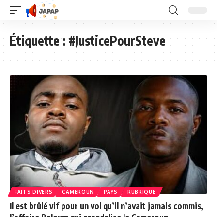
Étiquette :
#JusticePourSteve
FAITS DIVERS
CAMEROUN
PAYS
RUBRIQUE
Il est brûlé vif pour un vol qu’il n’avait jamais commis,
l’affaire Baloum qui scandalise le Cameroun