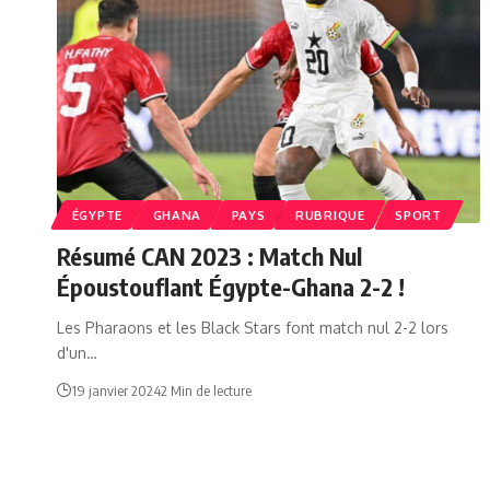
ÉGYPTE
GHANA
PAYS
RUBRIQUE
SPORT
Résumé CAN 2023 : Match Nul
Époustouflant Égypte-Ghana 2-2 !
Les Pharaons et les Black Stars font match nul 2-2 lors
d'un…
19 janvier 2024
2 Min de lecture