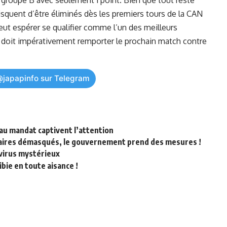
 groupe B avec seulement 1 point. Bien que tout ⁢reste
risquent d’être éliminés dès les premiers tours de la CAN
t espérer se‌ qualifier⁢ comme l’un des ⁢meilleurs
le doit impérativement remporter le ⁣prochain match contre
@japapinfo sur Telegram
au mandat captivent l’attention
nnaires démasqués, le gouvernement prend des mesures !
 virus mystérieux
bie en toute aisance !