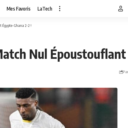
Mes Favoris
LaTech
t Égypte-Ghana 2-2 !
atch Nul Époustouflant 
Par