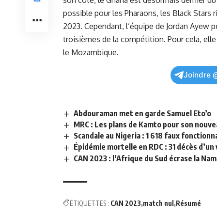
son côté, le Ghana est désormais dernier du
possible pour les Pharaons, les Black Stars‌ 
2023. Cependant, l’équipe de Jordan Ayew peu
‌troisièmes de la compétition. Pour cela, el
le Mozambique.
Joindre 
Abdouraman met en garde Samuel Eto’o
MRC : Les plans de Kamto pour son nouve
Scandale au Nigeria : 1 618 faux fonctio
Épidémie mortelle en RDC : 31 décès d’un
CAN 2023 : l’Afrique du Sud écrase la Nami
ÉTIQUETTES :
CAN 2023
match nul
Résumé