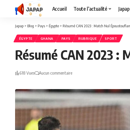
Accueil
Toute l’actualité
Japap
Japap
>
Blog
>
Pays
>
Égypte
>
Résumé CAN 2023 : Match Nul Époustouflan
ÉGYPTE
GHANA
PAYS
RUBRIQUE
SPORT
Résumé CAN 2023 : M
618 Vues
Aucun commentaire