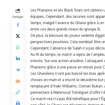
Les Pharaons et les
Black Stars
⁣ ont obtenu 
équipes. Cependant, des lacunes ​sont apparu
Partager
temps, malgré l’avance du Ghana grâce à un
entre ces‌ deux grands ⁢rivaux du groupe B.
De plus, la blessure du
joueur
vedette égypti
perspectives positives. Cela semblait être u
Cependant, l’absence de ⁤Salah n’a pas décou
Au fil du ‌temps, le ‍match a repris de l’ampl
minute. Sur une action anodine, l’attaquant de
Pharaons grâce à​ une ​passe en retrait pour O
Les Ghanéens n’ont pas baissé les ‍bras apr
choses en main et ⁣a inscrit le deuxième but
remplaçant d’Inaki Williams, ⁢Osman Bukari,
permettant à Mahmoud Trézéguet d’offrir l’
Ce
match nul
n’a pas été bénéfique pour l’Ég