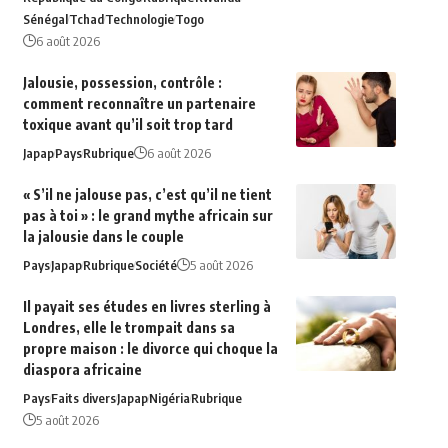
Sénégal
Tchad
Technologie
Togo
6 août 2026
Jalousie, possession, contrôle :
comment reconnaître un partenaire
toxique avant qu’il soit trop tard
Japap
Pays
Rubrique
6 août 2026
« S’il ne jalouse pas, c’est qu’il ne tient
pas à toi » : le grand mythe africain sur
la jalousie dans le couple
Pays
Japap
Rubrique
Société
5 août 2026
Il payait ses études en livres sterling à
Londres, elle le trompait dans sa
propre maison : le divorce qui choque la
diaspora africaine
Pays
Faits divers
Japap
Nigéria
Rubrique
5 août 2026