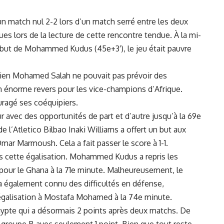
un match⁣ nul 2-2 lors d’un match serré entre les deux
es lors de la lecture de cette rencontre tendue. À la mi-
 but de Mohammed Kudus (45e+3′), le jeu était pauvre
en⁤ Mohamed​ Salah ne pouvait pas prévoir des‍
n énorme ⁤revers pour les vice-champions d’Afrique.
ragé ses‌ coéquipiers.
eur avec des opportunités de part et d’autre jusqu’à la 69e
 l’Atletico Bilbao ‍Inaki Williams a offert un but aux
mar Marmoush. Cela a fait passer⁣ le score à 1-1.
ès cette égalisation. Mohammed Kudus a ⁤repris les
 pour le Ghana à la 71e minute. Malheureusement, le
 a‍ également connu des
difficultés
en
défense
,
égalisation à Mostafa​ Mohamed à la 74e minute.
ypte qui a désormais 2⁤ points après deux matchs. De⁣