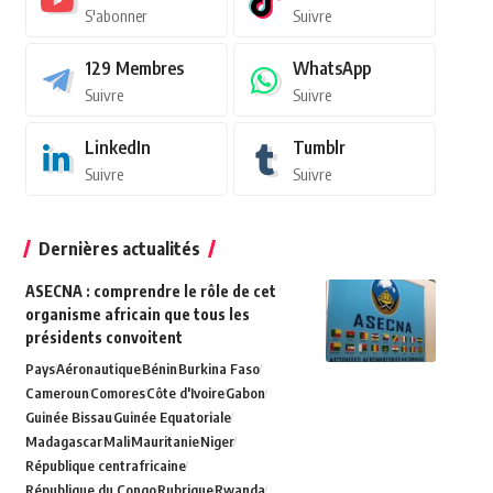
S'abonner
Suivre
129
Membres
WhatsApp
Suivre
Suivre
LinkedIn
Tumblr
Suivre
Suivre
Dernières actualités
ASECNA : comprendre le rôle de cet
organisme africain que tous les
présidents convoitent
Pays
Aéronautique
Bénin
Burkina Faso
Cameroun
Comores
Côte d'Ivoire
Gabon
Guinée Bissau
Guinée Equatoriale
Madagascar
Mali
Mauritanie
Niger
République centrafricaine
République du Congo
Rubrique
Rwanda