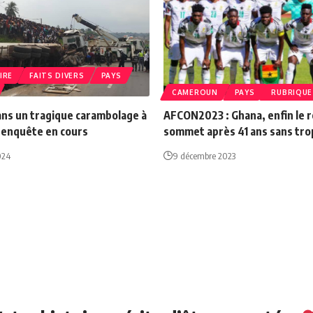
IRE
FAITS DIVERS
PAYS
CAMEROUN
PAYS
RUBRIQUE
ans un tragique carambolage à
AFCON2023 : Ghana, enfin le r
 enquête en cours
sommet après 41 ans sans tr
024
9 décembre 2023