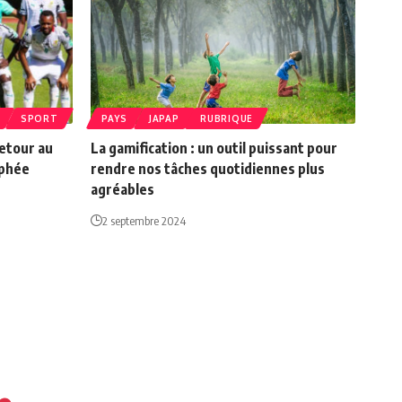
SPORT
PAYS
JAPAP
RUBRIQUE
etour au
La gamification : un outil puissant pour
ophée
rendre nos tâches quotidiennes plus
agréables
2 septembre 2024