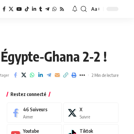
Aa
Redimensionner
la
police
Égypte-Ghana 2-2 !
2 Min de lecture
tager
Restez connecté
46
Suiveurs
X
Aimer
Suivre
Youtube
Tiktok