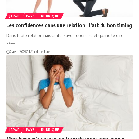
JAPAP
PAYS
RUBRIQUE
Les confidences dans une relation : l’art du bon timing
Dans toute relation naissante, savoir quoi dire et quand le dire
est…
2 avril 2026
3 Min de lecture
JAPAP
PAYS
RUBRIQUE
Mon frère m’a surpris en train de jouer avec mon «