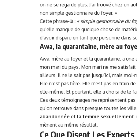
on ne se regarde plus. J’ai trouvé chez un au
non simple gestionnaire du foyer. »
Cette phrase-là :
« simple gestionnaire du fo
qu’elle manque de quelque chose de matériel
d’avoir disparu en tant que personne dans s
Awa, la quarantaine, mère au foye
Awa, mère au foyer et la quarantaine, a une au
mon mari du pays. Mon mari ne me satisfait
ailleurs. Il ne le sait pas jusqu’ici, mais mo
Elle n’est pas fière. Elle n’est pas en train d
elle-même. Et pourtant, elle a choisi de le fa
Ces deux témoignages ne représentent pas to
qu’on retrouve dans presque toutes les villes
abandonnée
et
la femme sexuellement i
mènent au même résultat.
Ce Que Disent Les Experts :