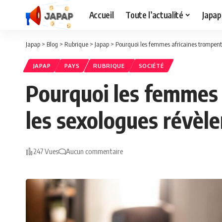
Accueil
Toute l’actualité
Japap
Japap
>
Blog
>
Rubrique
>
Japap
>
Pourquoi les femmes africaines trompent d
JAPAP
PAYS
RUBRIQUE
SOCIÉTÉ
Pourquoi les femmes a
les sexologues révèle
247 Vues
Aucun commentaire