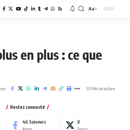
Aa
Redimensionner
la
police
us en plus : ce que
20 Min de lecture
ager
Restez connecté
46
Suiveurs
X
Aimer
Suivre