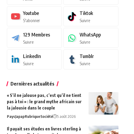
Youtube
Tiktok
S'abonner
Suivre
129
Membres
WhatsApp
Suivre
Suivre
LinkedIn
Tumblr
Suivre
Suivre
Dernières actualités
« S’il ne jalouse pas, c’est qu’il ne tient
pas à toi » : le grand mythe africain sur
la jalousie dans le couple
Pays
Japap
Rubrique
Société
5 août 2026
Il payait ses études en livres sterling à