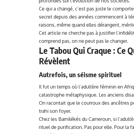
profondes sur l’évolution de nos sociétés.
Ce qui a changé, c’est pas juste le comport
secret depuis des années commencent à témoi
raisons, même quand elles dérangent, mérit
Cet article ne cherche pas à justifier l’infid
comprend pas, on ne peut pas le changer.
Le Tabou Qui Craque : Ce Q
Révèlent
Autrefois, un séisme spirituel
Il fut un temps où l’adultère féminin en Afr
catastrophe métaphysique. Les anciens disai
On racontait que le courroux des ancêtres po
trahi son foyer.
Chez les Bamilékés du Cameroun, si l’adultèr
rituel de purification. Pas pour elle. Pour la f