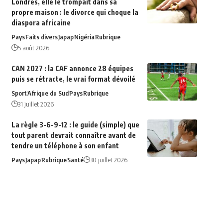
Londres, elle le trompait dans sa
propre maison : le divorce qui choque la
diaspora africaine
Pays
Faits divers
Japap
Nigéria
Rubrique
5 août 2026
CAN 2027 : la CAF annonce 28 équipes
puis se rétracte, le vrai format dévoilé
Sport
Afrique du‍ Sud
Pays
Rubrique
31 juillet 2026
La règle 3-6-9-12 : le guide (simple) que
tout parent devrait connaître avant de
tendre un téléphone à son enfant
Pays
Japap
Rubrique
Santé
30 juillet 2026