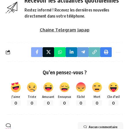
Recevoir les actualités quotidiennes
Restez informé ! Recevez les dernières nouvelles
directement dans votre téléphone.
Chaine Telegram Japap
Qu’en pensez-vous ?
J'aime
Triste
Amusant
Ennuyeux
Fâché
Mort
Clin d'œil
0
0
0
0
0
0
0
Aucun commentaire