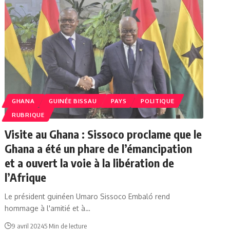
GHANA
GUINÉE BISSAU
PAYS
POLITIQUE
RUBRIQUE
Visite au Ghana : Sissoco proclame que le
Ghana a été un phare de l’émancipation
et a ouvert la voie à la libération de
l’Afrique
Le président guinéen Umaro Sissoco Embaló rend
hommage à l'amitié et à…
9 avril 2024
5 Min de lecture