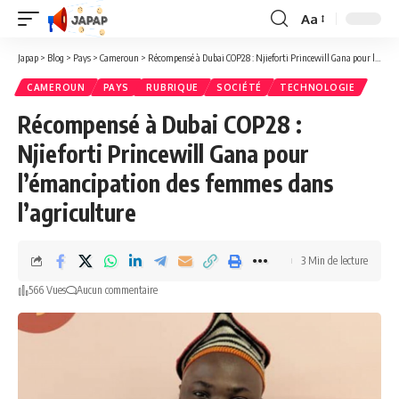
Aa
Redimensionner
la
Japap
>
Blog
>
Pays
>
Cameroun
>
Récompensé à Dubai COP28 : Njieforti Princewill Gana pour l’émancipation des femmes dans l’agriculture
police
CAMEROUN
PAYS
RUBRIQUE
SOCIÉTÉ
TECHNOLOGIE
Récompensé à Dubai COP28 :
Njieforti Princewill Gana pour
l’émancipation des femmes dans
l’agriculture
3 Min de lecture
566 Vues
Aucun commentaire