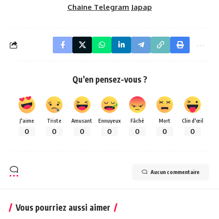
Chaine Telegram Japap
Qu’en pensez-vous ?
J'aime
Triste
Amusant
Ennuyeux
Fâché
Mort
Clin d'œil
0
0
0
0
0
0
0
Aucun commentaire
Vous pourriez aussi aimer