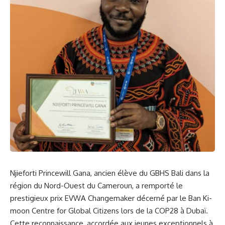
Njieforti Princewill Gana, ancien​ élève du GBHS⁣ Bali dans la
région du Nord-Ouest
du⁣
Cameroun
, a remporté le
prestigieux ⁤prix EVWA Changemaker décerné par le Ban Ki-
moon Centre for Global ​Citizens lors‍ de ⁤la
COP28
à Dubaï.
Cette reconnaissance, accordée‌ aux jeunes exceptionnels à