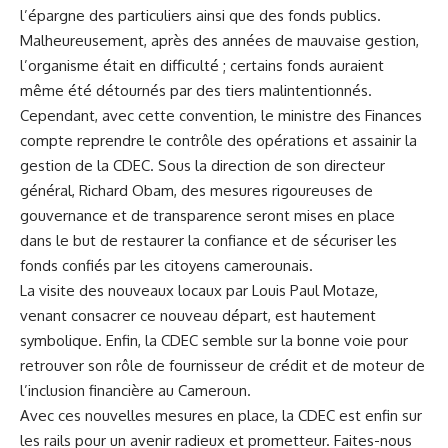
l’épargne des particuliers ainsi que des⁢ fonds publics.⁤
Malheureusement, après des années de mauvaise gestion,
l’organisme ⁣était ⁤en difficulté ; certains fonds auraient
même été détournés par ⁤des tiers malintentionnés.
Cependant,‌ avec cette convention, le ministre des ​Finances⁢
compte
reprendre
le contrôle des ‍opérations et assainir ⁣la
gestion de la CDEC. Sous ​la direction de son directeur
général,​ Richard ​Obam, des mesures rigoureuses de
gouvernance et de transparence seront mises en ‌place
dans le but de restaurer⁢ la confiance et de ‍sécuriser les⁣
fonds confiés par ​les citoyens camerounais.
La visite des nouveaux locaux par ⁢Louis Paul Motaze,
venant consacrer‍ ce nouveau départ, est hautement
symbolique. Enfin, la CDEC semble sur la bonne voie pour
retrouver ​son rôle de fournisseur de crédit et de⁣ moteur de
​l’inclusion financière au
Cameroun
.
Avec ces nouvelles mesures en‍ place, la CDEC est enfin sur
les rails pour ⁤un avenir ​radieux et⁤ prometteur. Faites-nous