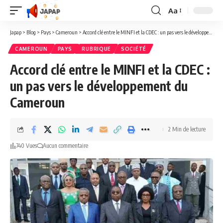
Aa
Redimensionner
la
Japap
>
Blog
>
Pays
>
Cameroun
>
Accord clé entre le MINFI et la CDEC : un pas vers le développement du Cameroun
police
CAMEROUN
PAYS
RUBRIQUE
SOCIÉTÉ
Accord clé entre le MINFI et la CDEC :
un pas vers le développement du
Cameroun
2 Min de lecture
740 Vues
Aucun commentaire