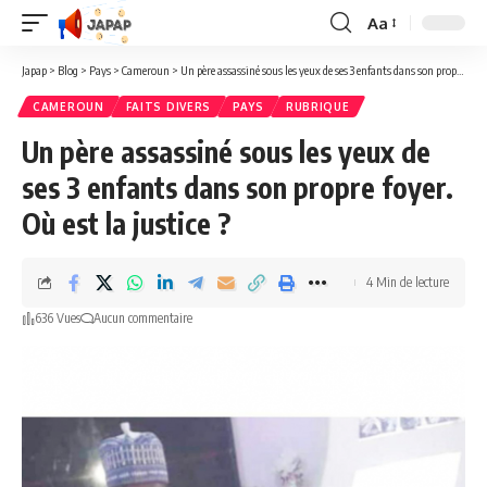
Aa
Redimensionner
la
Japap
>
Blog
>
Pays
>
Cameroun
>
Un père assassiné sous les yeux de ses 3 enfants dans son propre foyer. Où est la justice ?
police
CAMEROUN
FAITS DIVERS
PAYS
RUBRIQUE
Un père assassiné sous les yeux de
ses 3 enfants dans son propre foyer.
Où est la justice ?
4 Min de lecture
636 Vues
Aucun commentaire