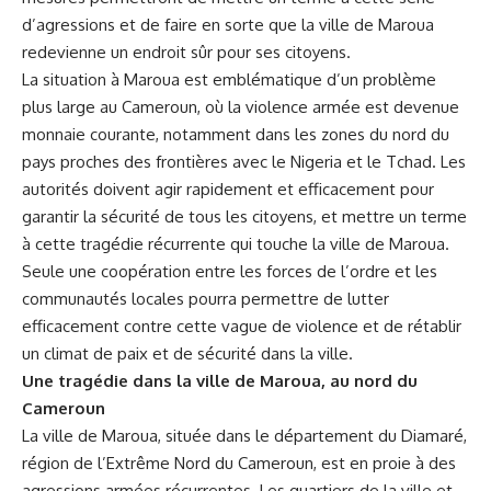
d’agressions​ et ⁢de ‌faire en ‍sorte que la ville de Maroua
‌redevienne un endroit sûr pour ses citoyens.
La situation à ⁤Maroua est emblématique d’un problème⁣
plus large ‍au
Cameroun
, où la violence armée est devenue
monnaie courante, notamment dans les zones⁣ du nord du
⁤pays proches des frontières avec le Nigeria et le Tchad. Les
autorités doivent agir
rapidement
et efficacement pour
garantir la sécurité de tous les citoyens, et mettre un terme
à cette tragédie récurrente qui touche la ville‌ de ‌Maroua.
Seule une coopération entre les forces ​de ‍l’ordre et les
communautés locales pourra permettre de lutter
efficacement contre cette vague de violence et de‌ rétablir
un climat de paix​ et de sécurité ‌dans la ⁣ville.
Une tragédie dans ⁣la​ ville de Maroua, au nord du
Cameroun
La ville de Maroua, située dans le département du Diamaré,
région⁣ de l’Extrême Nord du⁣ Cameroun, est⁢ en proie à des
agressions armées récurrentes. Les quartiers de⁣ la ville et