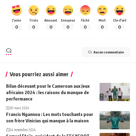
J'aime
Triste
Amusant
Ennuyeux
Fâché
Mort
Clin d'œil
0
0
0
0
0
0
0
Aucun commentaire
Vous pourriez aussi aimer
Bilan décevant pour le Cameroun aux Jeux
africains 2024 : les raisons du manque de
performance
30 mars 2024
Francis Ngannou : Les mots touchants pour
son frère Vinicius qui manque à la maison
24 novembre 2024