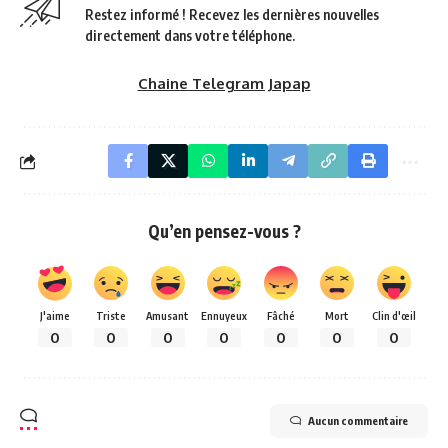
Restez informé ! Recevez les dernières nouvelles
directement dans votre téléphone.
Chaine Telegram Japap
Qu’en pensez-vous ?
J'aime
Triste
Amusant
Ennuyeux
Fâché
Mort
Clin d'œil
0
0
0
0
0
0
0
Aucun commentaire