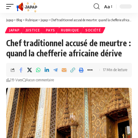
Aa
Redimensionner
la
Japap
>
Blog
>
Rubrique
>
Japap
>
Chef traditionnel accusé de meurtre : quand la chefferie africaine dérive
police
JAPAP
JUSTICE
PAYS
RUBRIQUE
SOCIÉTÉ
Chef traditionnel accusé de meurtre :
quand la chefferie africaine dérive
17 Min de lecture
219 Vues
Aucun commentaire