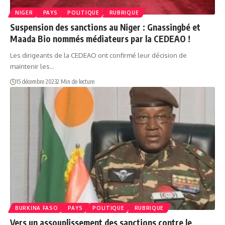
NIGER
PAYS
POLITIQUE
RUBRIQUE
Suspension des sanctions au Niger : Gnassingbé et
Maada Bio nommés médiateurs par la CEDEAO !
Les dirigeants de la CEDEAO ont confirmé leur décision de
maintenir les…
15 décembre 2023
2 Min de lecture
BURKINA FASO
PAYS
POLITIQUE
RUBRIQUE
Vers un assouplissement des sanctions contre le