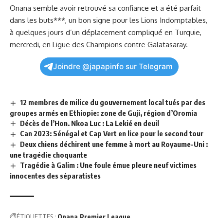
Onana semble avoir retrouvé⁣ sa confiance et a été parfait
dans les buts***, un bon
signe
pour les Lions⁤ Indomptables,
à quelques jours⁢ d’un ‍déplacement‍ compliqué en
Turquie
,
mercredi, en Ligue​ des Champions contre Galatasaray.
Joindre @japapinfo sur Telegram
12 membres de milice du gouvernement local tués par des
groupes armés en Ethiopie: zone de Guji, région d’Oromia
Décès de l’Hon. Nkoa Luc : La Lekié en deuil
Can 2023: Sénégal et Cap Vert en lice pour le second tour
Deux chiens déchirent une femme à mort au Royaume-Uni :
une tragédie choquante
Tragédie à Galim : Une foule émue pleure neuf victimes
innocentes des séparatistes
ÉTIQUETTES :
Onana
Premier League