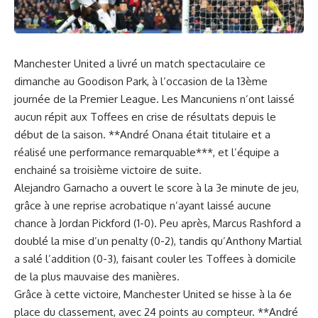
Manchester United‍ a livré un match spectaculaire ce
dimanche
au ⁤Goodison Park, à ⁤
l’occasion
de la 13ème
journée de la Premier League. Les Mancuniens n’ont laissé
‍aucun répit aux Toffees⁤ en
crise
de résultats⁣ depuis le
début de la saison. **
André Onana
était titulaire et a
réalisé une performance⁢ remarquable***, et
l’équipe
a
enchainé sa troisième victoire de suite.
Alejandro Garnacho a ouvert le score à la 3e minute de jeu,
grâce à une reprise acrobatique n’ayant laissé aucune
chance à Jordan Pickford (1-0). Peu ⁢après, Marcus Rashford a
doublé la mise d’un penalty (0-2), tandis ‍qu’Anthony Martial
a salé l’addition (0-3), faisant couler les ‍Toffees à ⁢domicile
de la plus mauvaise des ⁣manières.
Grâce à cette ‌victoire, Manchester United se hisse à la 6e
place du classement, avec 24 points au compteur. **André