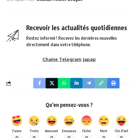
Recevoir les actualités quotidiennes
Restez informé ! Recevez les dernières nouvelles
directement dans votre téléphone.
Chaine Telegram Japap
Qu’en pensez-vous ?
J'aime
Triste
Amusant
Ennuyeux
Fâché
Mort
Clin d'œil
0
0
0
0
0
0
0