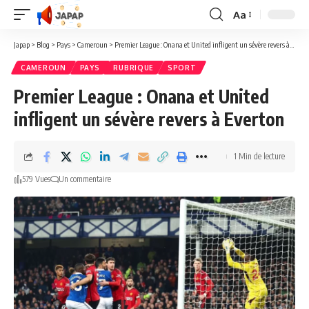
Aa
Redimensionner
la
Japap
>
Blog
>
Pays
>
Cameroun
>
Premier League : Onana et United infligent un sévère revers à Everton
police
CAMEROUN
PAYS
RUBRIQUE
SPORT
Premier League : Onana et United
infligent un sévère revers à Everton
1 Min de lecture
579 Vues
Un commentaire