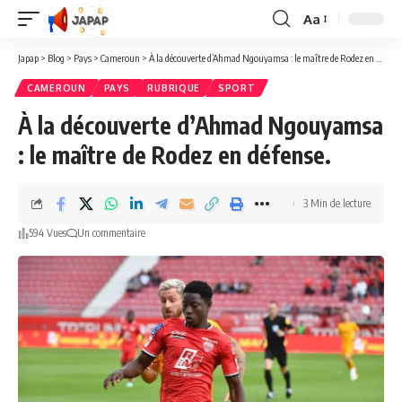
Aa
Redimensionner
la
Japap
>
Blog
>
Pays
>
Cameroun
>
À la découverte d’Ahmad Ngouyamsa : le maître de Rodez en défense.
police
CAMEROUN
PAYS
RUBRIQUE
SPORT
À la découverte d’Ahmad Ngouyamsa
: le maître de Rodez en défense.
3 Min de lecture
594 Vues
Un commentaire