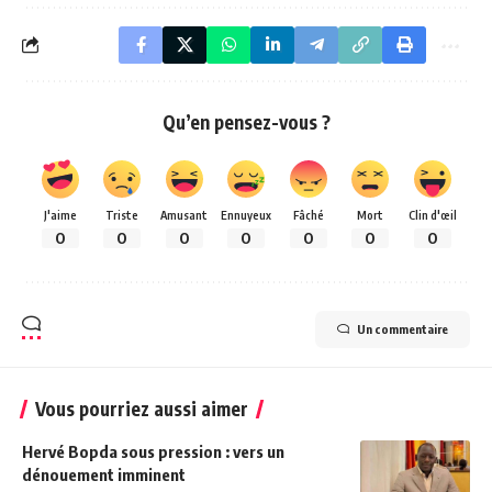
Qu’en pensez-vous ?
J'aime
Triste
Amusant
Ennuyeux
Fâché
Mort
Clin d'œil
0
0
0
0
0
0
0
Un commentaire
Vous pourriez aussi aimer
Hervé Bopda sous pression : vers un
dénouement imminent