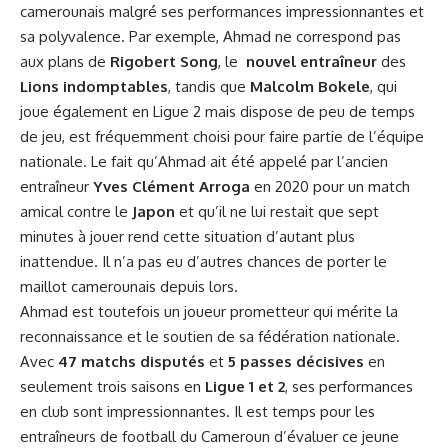
camerounais malgré ses performances impressionnantes et
sa polyvalence. ⁢Par exemple, Ahmad ne correspond pas
aux ⁣plans⁢ de
Rigobert Song
,​ le ⁢
nouvel entraîneur
des
Lions indomptables
,‌ tandis ​que
Malcolm Bokele
, qui
joue également en Ligue 2 mais ‍dispose de peu de temps
de ‌jeu, est fréquemment choisi pour faire partie de
l’équipe
nationale
. Le fait qu’Ahmad⁤ ait été appelé par⁣ l’ancien
entraîneur
Yves Clément Arroga
en 2020 pour un‌ match
amical contre le
Japon
et qu’il ne lui restait que ‍sept
minutes à jouer rend cette ‍situation d’autant plus​
inattendue. Il n’a pas eu d’autres ‍chances de porter le
maillot ‌camerounais ​depuis lors. ⁢
Ahmad est toutefois ‌un ⁤joueur prometteur ⁣qui mérite la
reconnaissance et le soutien de sa ‌fédération nationale.
Avec
47‌ matchs disputés
et
5‌ passes décisives
⁤en⁢
seulement trois saisons en
Ligue 1 et 2
, ses performances
en club sont impressionnantes. Il est temps pour les
entraîneurs de football du ⁤Cameroun d’évaluer ce⁤ jeune