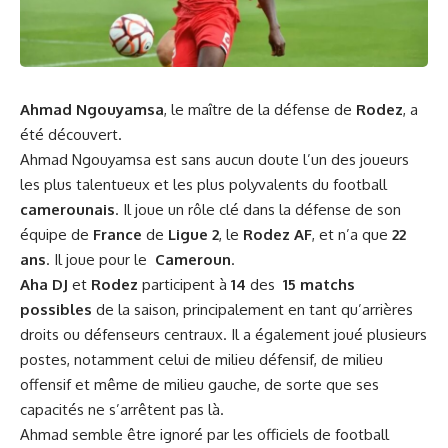
Ahmad Ngouyamsa
, le maître de la
défense
de
Rodez
, a‍
été découvert.
Ahmad Ngouyamsa ​est sans aucun
doute
l’un des‌ joueurs
les plus talentueux ‍et les plus polyvalents⁣ du football
camerounais
. Il joue un rôle clé dans la défense de⁣ son
⁣équipe de
France
de⁢
Ligue⁢ 2
,⁤ le
Rodez AF
, et n’a que
22
ans
. Il joue pour le ⁢
Cameroun
. ​
Aha⁣ DJ
et
Rodez
participent⁤ à
14
des ​
15 matchs
possibles
​de​ la saison, principalement en tant qu’arrières
droits ou défenseurs⁤ centraux. Il a également joué plusieurs
postes, notamment ​celui de milieu‍ défensif, de milieu
offensif et même de milieu ⁢gauche, de sorte que ses
capacités ne s’arrêtent pas là.
Ahmad‌ semble ‍être ignoré par les officiels ​de football