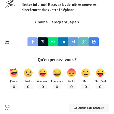
Restez informé ! Recevez les dernières nouvelles
directement dans votre téléphone.
Chaine Telegram Japap
Qu’en pensez-vous ?
J'aime
Triste
Amusant
Ennuyeux
Fâché
Mort
Clin d'œil
0
0
0
0
0
0
0
Aucun commentaire