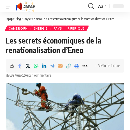
Aa
Redimensionner
la
Japap
>
Blog
>
Pays
>
Cameroun
>
Les secrets économiques de la renationalisation d’Eneo
police
CAMEROUN
ENERGIE
PAYS
RUBRIQUE
Les secrets économiques de la
renationalisation d’Eneo
3 Min de lecture
692 Vues
Aucun commentaire