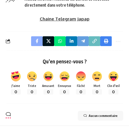
directement dans votre téléphone.
Chaine Telegram Japap
Qu’en pensez-vous ?
J'aime
Triste
Amusant
Ennuyeux
Fâché
Mort
Clin d'œil
0
0
0
0
0
0
0
Aucun commentaire