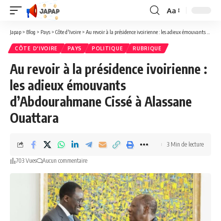
Aa
Redimensionner
la
Japap
>
Blog
>
Pays
>
Côte d'Ivoire
>
Au revoir à la présidence ivoirienne : les adieux émouvants d’Abdourahmane Cissé à Alassane Ouattara
police
CÔTE D'IVOIRE
PAYS
POLITIQUE
RUBRIQUE
Au revoir à la présidence ivoirienne :
les adieux émouvants
d’Abdourahmane Cissé à Alassane
Ouattara
3 Min de lecture
703 Vues
Aucun commentaire