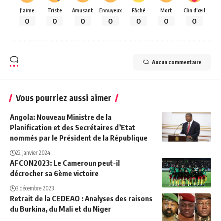
J'aime
Triste
Amusant
Ennuyeux
Fâché
Mort
Clin d'œil
0
0
0
0
0
0
0
Aucun commentaire
Vous pourriez aussi aimer
Angola: Nouveau Ministre de la
Planification et des Secrétaires d’Etat
nommés par le Président de la République
22 janvier 2024
AFCON2023: Le Cameroun peut-il
décrocher sa 6ème victoire
3 décembre 2023
Retrait de la CEDEAO : Analyses des raisons
du Burkina, du Mali et du Niger