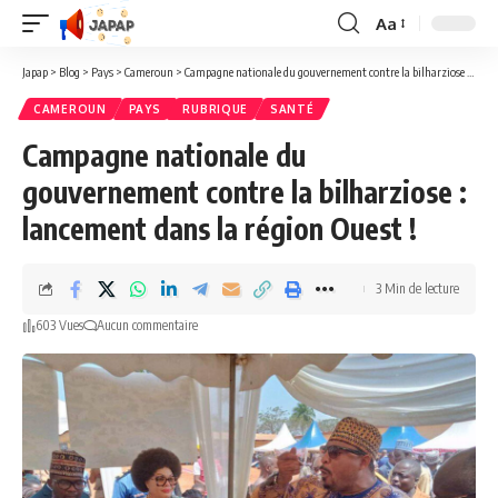
Aa
Redimensionner
la
Japap
>
Blog
>
Pays
>
Cameroun
>
Campagne nationale du gouvernement contre la bilharziose : lancement dans la région Ouest !
police
CAMEROUN
PAYS
RUBRIQUE
SANTÉ
Campagne nationale du
gouvernement contre la bilharziose :
lancement dans la région Ouest !
3 Min de lecture
603 Vues
Aucun commentaire