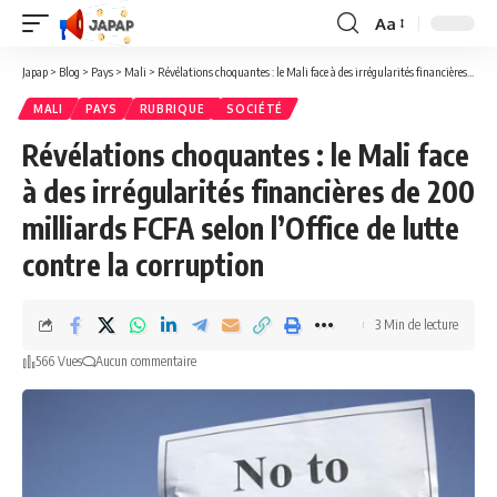
Aa
Redimensionner
la
Japap
>
Blog
>
Pays
>
Mali
>
Révélations choquantes : le Mali face à des irrégularités financières de 200 milliards FCFA selon l’Office de lutte contre la corruption
police
MALI
PAYS
RUBRIQUE
SOCIÉTÉ
Révélations choquantes : le Mali face
à des irrégularités financières de 200
milliards FCFA selon l’Office de lutte
contre la corruption
3 Min de lecture
566 Vues
Aucun commentaire