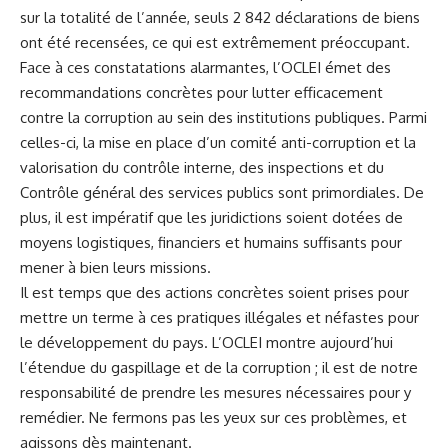
sur la totalité de ‍l’année, seuls 2⁣ 842 déclarations de⁢ biens
ont été recensées, ce qui est extrêmement​ préoccupant.
Face à ces constatations alarmantes, ⁣l’OCLEI émet des
recommandations concrètes⁣ pour‍ lutter efficacement
contre la corruption⁣ au​ sein des institutions⁤ publiques. ​Parmi
​celles-ci, la mise ‌en place d’un comité ⁤anti-corruption et la
valorisation du contrôle interne, des ⁣inspections et du
Contrôle général​ des services publics sont primordiales. De
plus, il est impératif que les juridictions soient dotées‌ de
moyens ⁣logistiques, financiers et humains ⁢suffisants pour ​
mener​ à bien leurs missions.
Il est⁣ temps que des actions concrètes soient prises pour
mettre un terme ⁢à ces pratiques illégales et néfastes pour
⁢le développement du pays. L’OCLEI⁤ montre aujourd’hui
l’étendue du gaspillage ⁤et ‌de la corruption ; il est de⁢ notre⁢
responsabilité de prendre les mesures⁢ nécessaires ​pour y
remédier. Ne fermons​ pas⁣ les yeux sur‌ ces
problèmes
, et
agissons dès maintenant.