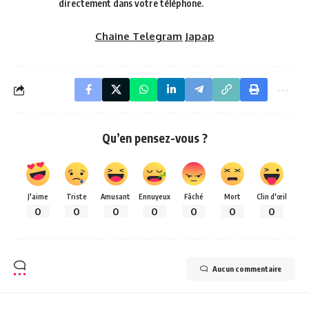
directement dans votre téléphone.
Chaine Telegram Japap
Qu’en pensez-vous ?
J'aime
Triste
Amusant
Ennuyeux
Fâché
Mort
Clin d'œil
0
0
0
0
0
0
0
Aucun commentaire