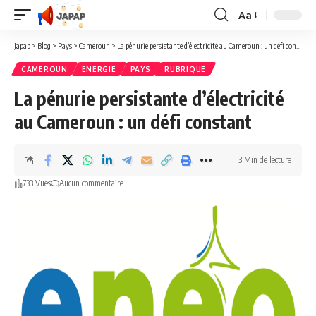
Aa
Redimensionner
la
Japap
>
Blog
>
Pays
>
Cameroun
>
La pénurie persistante d’électricité au Cameroun : un défi constant
police
CAMEROUN
ENERGIE
PAYS
RUBRIQUE
La pénurie persistante d’électricité
au Cameroun : un défi constant
3 Min de lecture
733 Vues
Aucun commentaire