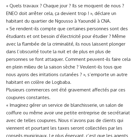
« Quels travaux ? Chaque jour ? Ils se moquent de nous ?
ENEO doit ⁢arrêter cela, ça devient trop ! », ‍déclare ⁤un
habitant‌ du quartier de‍ Ngousso à ⁢Yaoundé ‍à⁤ CNA.
« Se rendent-ils compte que certaines personnes sont des
étudiants et ont besoin d’électricité pour ⁤étudier ? ​Même
avec la flambée de la⁢ criminalité, ils nous laissent ‌plonger
dans l’obscurité toute la nuit ⁣et de plus en plus de
⁤personnes se font ‌attaquer.
Comment
peuvent-ils faire cela
en ‌plein milieu de la saison sèche ? Veulent-ils tous que​
nous ayons‍ des ‌irritations cutanées ? », s’emporte un autre‌
habitant en colère de Logbaba.
Plusieurs commerces ont été gravement affectés par ces
coupures constantes.
« Imaginez ⁤
gérer
​ un service de blanchisserie, un ⁤salon de
coiffure ou même avoir une petite entreprise de secrétariat
avec de telles coupures. Nous ‍n’avons pas de clients qui
viennent et pourtant​ les taxes ‍seront collectées par les
conseils ⁢municipaux. Le ‌plus énervant, c’est que les agents