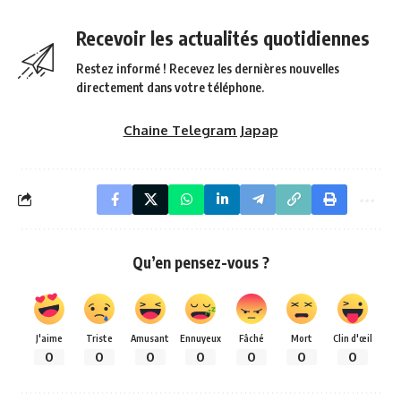
Recevoir les actualités quotidiennes
Restez informé ! Recevez les dernières nouvelles
directement dans votre téléphone.
Chaine Telegram Japap
Qu’en pensez-vous ?
J'aime
Triste
Amusant
Ennuyeux
Fâché
Mort
Clin d'œil
0
0
0
0
0
0
0