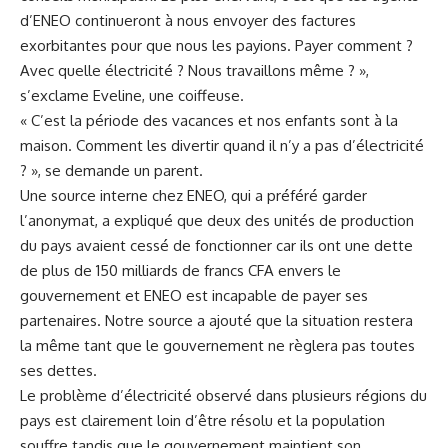
d’ENEO continueront ‌à nous envoyer des factures‌
exorbitantes pour que⁤ nous les payions. Payer comment ?
Avec quelle ‍électricité ‌? Nous travaillons même ? »,
‍s’exclame Eveline,⁢ une⁢ coiffeuse.
« C’est⁣ la période des vacances ⁢et nos enfants sont à⁢ la
maison. ‍Comment les⁢ divertir⁤ quand ⁢il n’y a pas d’électricité ​
? », se demande un parent.
Une source interne chez ENEO,​ qui a⁣ préféré garder
l’anonymat, a expliqué que ⁣deux des unités de
production
du‌ pays avaient cessé de fonctionner car ils ont une dette
de plus de 150 ⁣milliards‍ de francs CFA envers le
gouvernement et ENEO⁣ est incapable ‍de payer ses
partenaires. ‍Notre source a ajouté que la ‌situation restera
la même tant que le gouvernement ne règlera pas toutes
ses dettes.
Le problème d’électricité observé dans plusieurs régions du
pays ‌est‌ clairement loin d’être résolu et la population
souffre tandis que le gouvernement maintient son