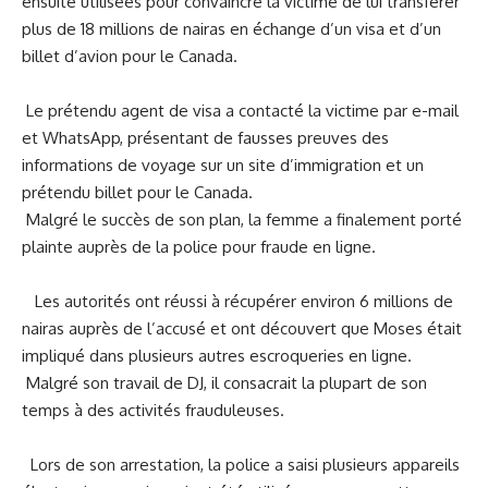
ensuite utilisées pour‌ convaincre la victime de lui transférer
plus de 18 ⁢millions de nairas​ en échange d’un visa et d’un
billet⁤ d’avion ⁣pour le Canada.
⁢ Le prétendu agent de visa a ‌contacté la victime par e-mail
et WhatsApp, présentant⁤ de fausses preuves des
informations de voyage⁢ sur un site d’immigration ⁣et‍ un
prétendu billet pour ⁤le Canada.
‍ Malgré le succès de son plan, la ​femme ⁤a finalement porté
plainte auprès de la police pour fraude en ligne.
‍ ‍ ​ Les autorités ⁤ont réussi à récupérer environ 6 millions de
nairas⁢ auprès de l’
accusé
et‍ ont découvert‌ que Moses ⁤était
impliqué dans plusieurs autres ​escroqueries en ligne.
⁢ ⁢Malgré son​ travail de DJ, il consacrait la ⁢plupart de son
temps à des activités frauduleuses.
⁢ ⁢
‌ ‍ Lors de son arrestation, la police a saisi plusieurs appareils