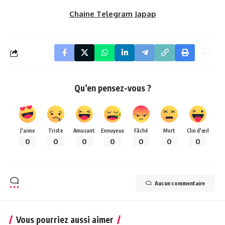
Chaine Telegram Japap
Qu’en pensez-vous ?
J'aime
Triste
Amusant
Ennuyeux
Fâché
Mort
Clin d'œil
0
0
0
0
0
0
0
Aucun commentaire
Vous pourriez aussi aimer