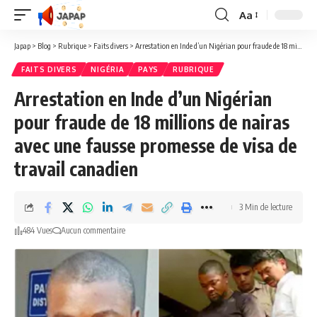
Aa
Redimensionner
la
Japap
>
Blog
>
Rubrique
>
Faits divers
>
Arrestation en Inde d’un Nigérian pour fraude de 18 millions de nairas avec une fausse promesse de visa de travail canadien
police
FAITS DIVERS
NIGÉRIA
PAYS
RUBRIQUE
Arrestation en Inde d’un Nigérian
pour fraude de 18 millions de nairas
avec une fausse promesse de visa de
travail canadien
3 Min de lecture
484 Vues
Aucun commentaire