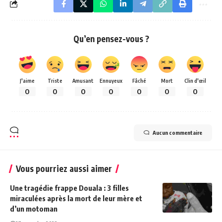
Qu’en pensez-vous ?
J'aime
Triste
Amusant
Ennuyeux
Fâché
Mort
Clin d'œil
0
0
0
0
0
0
0
Aucun commentaire
Vous pourriez aussi aimer
Une tragédie frappe Douala : 3 filles
miraculées après la mort de leur mère et
d’un motoman