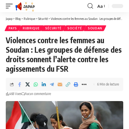
Aa
Redimensionner
la
Japap
>
Blog
>
Rubrique
>
Sécurité
>
Violences contre les femmes au Soudan : Les groupes de défense des droits sonnent l’alerte contre les agissements du FSR
police
PAYS
RUBRIQUE
SÉCURITÉ
SOCIÉTÉ
SOUDAN
Violences contre les femmes au
Soudan : Les groupes de défense des
droits sonnent l’alerte contre les
agissements du FSR
6 Min de lecture
468 Vues
Aucun commentaire