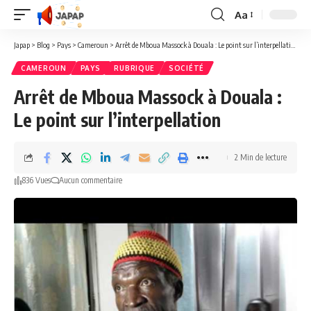
Aa
Redimensionner
la
Japap
>
Blog
>
Pays
>
Cameroun
>
Arrêt de Mboua Massock à Douala : Le point sur l’interpellation
police
CAMEROUN
PAYS
RUBRIQUE
SOCIÉTÉ
Arrêt de Mboua Massock à Douala :
Le point sur l’interpellation
2 Min de lecture
836 Vues
Aucun commentaire