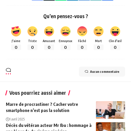
Qu’en pensez-vous ?
J'aime
Triste
Amusant
Ennuyeux
Fâché
Mort
Clin d'œil
0
0
0
0
0
0
0
Aucun commentaire
Vous pourriez aussi aimer
Marre de procrastiner ? Cacher votre
smartphone n’est pas la solution
1 avril 2025
Décès du vétéran acteur Mr Ibu : hommage à