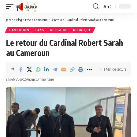
Aa
Redimensionner
la
Japap
>
Blog
>
Pays
>
Cameroun
>
Le retour du Cardinal Robert Sarah au Cameroun
police
CAMEROUN
PAYS
RELIGION
RUBRIQUE
Le retour du Cardinal Robert Sarah
au Cameroun
1 Min de lecture
746 Vues
Aucun commentaire