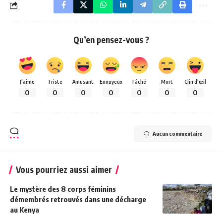
Qu’en pensez-vous ?
J'aime
Triste
Amusant
Ennuyeux
Fâché
Mort
Clin d'œil
0
0
0
0
0
0
0
Aucun commentaire
Vous pourriez aussi aimer
Le mystère des 8 corps féminins
démembrés retrouvés dans une décharge
au Kenya