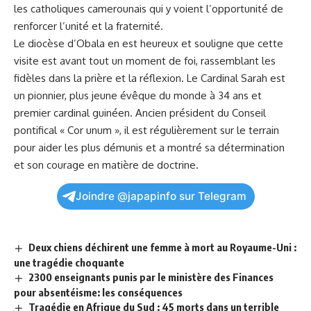
les catholiques camerounais qui y ​voient⁣ l’opportunité de
renforcer l’unité et la fraternité.
Le diocèse ​d’Obala en⁢ est heureux et souligne⁣ que cette
visite ⁣est ​avant tout‌ un moment de foi, rassemblant les
fidèles dans la ​prière et‌ la réflexion. Le ‍Cardinal ⁢Sarah⁤ est
un pionnier, plus jeune évêque⁢ du monde⁤ à 34 ans et
premier cardinal guinéen. Ancien président du
Conseil
pontifical « Cor unum », il est régulièrement sur le ⁢terrain
pour aider ⁣les plus démunis et a montré ⁢sa détermination
et son courage en matière de‍ doctrine.
Joindre @japapinfo sur Telegram
Deux chiens déchirent une femme à mort au Royaume-Uni :
une tragédie choquante
2300 enseignants punis par le ministère des Finances
pour absentéisme: les conséquences
Tragédie en Afrique du Sud : 45 morts dans un terrible