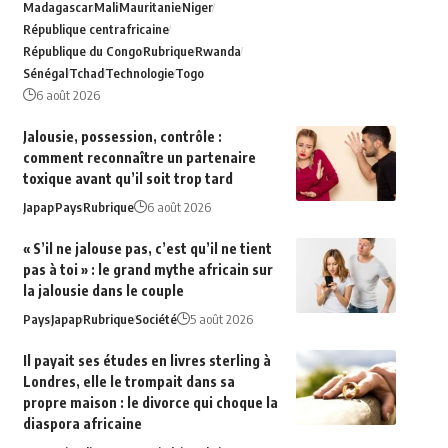
Madagascar
Mali
Mauritanie
Niger
République centrafricaine
République du Congo
Rubrique
Rwanda
Sénégal
Tchad
Technologie
Togo
6 août 2026
Jalousie, possession, contrôle :
comment reconnaître un partenaire
toxique avant qu’il soit trop tard
Japap
Pays
Rubrique
6 août 2026
« S’il ne jalouse pas, c’est qu’il ne tient
pas à toi » : le grand mythe africain sur
la jalousie dans le couple
Pays
Japap
Rubrique
Société
5 août 2026
Il payait ses études en livres sterling à
Londres, elle le trompait dans sa
propre maison : le divorce qui choque la
diaspora africaine