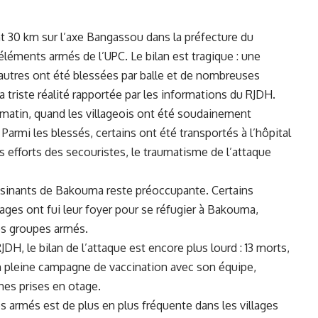
t 30 km sur l’axe Bangassou⁤ dans la préfecture du
léments armés de l’UPC. ⁢Le bilan est ​tragique :​ une
 autres⁢ ont été blessées ⁢par balle et de nombreuses
la triste réalité rapportée par les informations du RJDH.
 matin, quand les villageois ont été⁤ soudainement
 Parmi les blessés, certains ont​ été transportés à l’hôpital
es efforts des secouristes, le traumatisme ​de l’attaque
avoisinants de Bakouma reste préoccupante. Certains
lages ‌ont fui leur foyer pour se réfugier à Bakouma,
es groupes‍ armés.
H, le bilan de l’attaque ⁣est encore ⁣plus lourd​ : 13 morts,
pleine campagne de vaccination⁣ avec ‌son équipe,
nes prises en otage.
 armés est de plus en ​plus fréquente dans les‌ villages