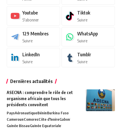
Youtube
Tiktok
S'abonner
Suivre
129
Membres
WhatsApp
Suivre
Suivre
LinkedIn
Tumblr
Suivre
Suivre
Dernières actualités
ASECNA : comprendre le rôle de cet
organisme africain que tous les
présidents convoitent
Pays
Aéronautique
Bénin
Burkina Faso
Cameroun
Comores
Côte d'Ivoire
Gabon
Guinée Bissau
Guinée Equatoriale