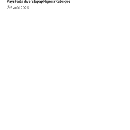
Pays
Faits divers
Japap
Nigéria
Rubrique
5 août 2026