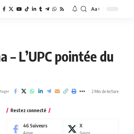
Aa
Redimensionner
la
police
a – L’UPC pointée du
2 Min de lecture
tager
Restez connecté
46
Suiveurs
X
Aimer
Suivre