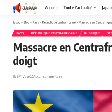
Accueil
Toute l’actualité
Japap
Japap
>
Blog
>
Pays
>
République centrafricaine
>
Massacre en Centrafrique
PAYS
RÉPUBLIQUE CENTRAFRICAINE
RUBRIQUE
SÉ
Massacre en Centrafr
doigt
674 Vues
Aucun commentaire