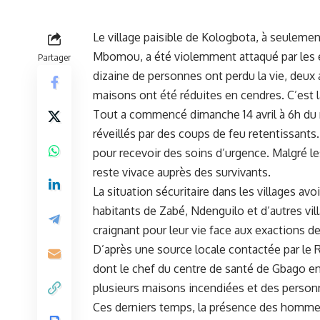
Le
village
paisible de Kologbota, à ‍seulemen
Mbomou
, a été violemment attaqué par les é
Partager
dizaine de ⁣personnes ont perdu ​la vie, deux
maisons ont été réduites en​ cendres.‌ C’est⁢ 
Tout a commencé ‌dimanche ⁣14 avril à 6h du⁢
réveillés par des coups ⁣de feu retentissants.
‌pour recevoir des soins d’urgence. Malgré‌ l
reste vivace auprès des survivants.
La situation sécuritaire dans⁣ les villages 
habitants de​ Zabé, Ndenguilo et d’autres vil
craignant⁣ pour ‍leur vie face aux exactions d
D’après une source ‌locale contactée par le RJD
dont le chef du centre de
santé
de Gbago en 
plusieurs ⁤maisons incendiées et des person
Ces derniers temps, ⁤la présence des⁤ hommes