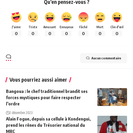
Qu’en pensez-vous ?
J'aime
Triste
Amusant
Ennuyeux
Fâché
Mort
Clin d'œil
0
0
0
0
0
0
0
Aucun commentaire
Vous pourriez aussi aimer
Bangoua : le chef traditionnel brandit ses
forces mystiques pour faire respecter
l’ordre
2 décembre 2023
Alain Fogue, depuis sa cellule à Kondengui,
prend les rênes du Trésorier national du
MRC