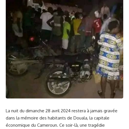
La⁤
nuit
du dimanche 28 avril 2024 restera à jamais gravée
dans la
mémoire
des habitants de
Douala
, la capitale
économique du‍
Cameroun
. Ce soir-là,⁣ une⁤ tragédie