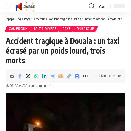
Aa
Redimensionner
la
Japap
>
Blog
>
Pays
>
Cameroun
>
Accident tragique à Douala : un taxi écrasé par un poids lourd, trois morts
police
CAMEROUN
FAITS DIVERS
PAYS
RUBRIQUE
Accident tragique à Douala : un taxi
écrasé par un poids lourd, trois
morts
2 Min de lecture
664 Vues
Aucun commentaire