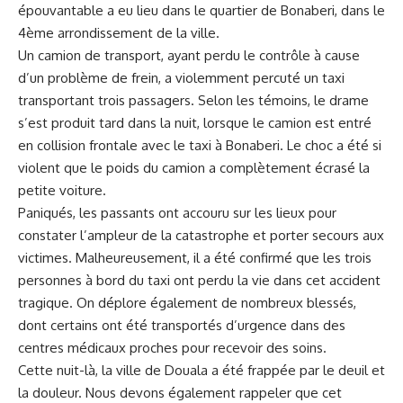
⁢épouvantable⁢ a eu ‌lieu dans⁤ le⁣ quartier de Bonaberi, dans le
4ème arrondissement de la ville.
Un camion de transport, ayant perdu le contrôle à cause
d’un problème de frein, a violemment percuté un​ taxi
transportant ‍trois‍ passagers. ‍Selon les témoins, le drame
s’est produit tard dans la ⁢nuit, lorsque le camion ‌est​ entré
en collision frontale avec le taxi à Bonaberi. Le choc a été si
violent que‌ le poids du‌ camion a complètement écrasé la
petite voiture.
Paniqués,⁣ les passants‌ ont accouru sur les ‍lieux pour
constater l’ampleur de⁤ la catastrophe et porter secours aux
victimes.​ Malheureusement, il a été confirmé que les trois
personnes à ⁢bord du taxi⁢ ont perdu la vie dans⁣ cet⁤ accident
tragique. On⁢ déplore‌ également de nombreux blessés,
dont certains ont été ​transportés⁣ d’urgence dans des
centres médicaux ‌proches pour recevoir des soins.
Cette nuit-là, la ‍ville ⁤de Douala a été frappée par le deuil et
la
douleur
.‍ Nous‌ devons également rappeler que cet