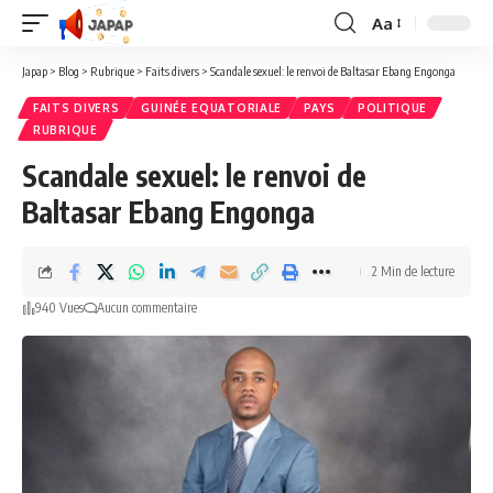
Aa
Redimensionner
la
Japap
>
Blog
>
Rubrique
>
Faits divers
>
Scandale sexuel: le renvoi de Baltasar Ebang Engonga
police
FAITS DIVERS
GUINÉE EQUATORIALE
PAYS
POLITIQUE
RUBRIQUE
Scandale sexuel: le renvoi de
Baltasar Ebang Engonga
2 Min de lecture
940 Vues
Aucun commentaire