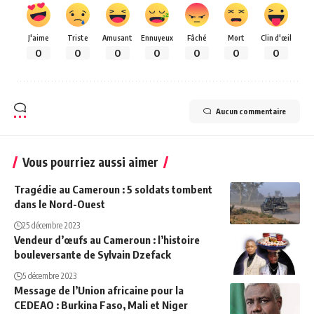
J'aime
Triste
Amusant
Ennuyeux
Fâché
Mort
Clin d'œil
0
0
0
0
0
0
0
Aucun commentaire
Vous pourriez aussi aimer
Tragédie au Cameroun : 5 soldats tombent
dans le Nord-Ouest
25 décembre 2023
Vendeur d’œufs au Cameroun : l’histoire
bouleversante de Sylvain Dzefack
5 décembre 2023
Message de l’Union africaine pour la
CEDEAO : Burkina Faso, Mali et Niger