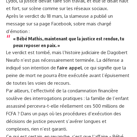
Lydol, la justice devait faire son travail, et elle le disait haut
et fort, sur scène comme sur les réseaux sociaux.
Après le verdict du 18 mars, la slameuse a publié un
message sur sa page Facebook, sobre mais chargé
d’émotion :
« Bébé Mathis, maintenant que la justice est rendue, tu
peux reposer en paix. »
Le verdict est tombé, mais l’histoire judiciaire de Dagobert
Nwafo n’est pas nécessairement terminée. La défense a
indiqué son intention de
faire appel
, ce qui signifie que la
peine de mort ne pourra être exécutée avant l’épuisement
de toutes les voies de recours.
Par ailleurs, l’effectivité de la condamnation financière
soulève des interrogations pratiques : la famille de l’enfant
assassiné percevra-t-elle réellement ces 500 millions de
FCFA ? Dans un pays où les procédures d’exécution des
décisions de justice peuvent s’avérer longues et
complexes, rien n’est garanti.
Ce qui est certain, en revanche, c’est que l’affaire « Bébé