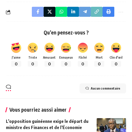
Qu’en pensez-vous ?
J'aime
Triste
Amusant
Ennuyeux
Fâché
Mort
Clin d'œil
0
0
0
0
0
0
0
Aucun commentaire
Vous pourriez aussi aimer
L’opposition guinéenne exige le départ du
ministre des Finances et de l’Économie