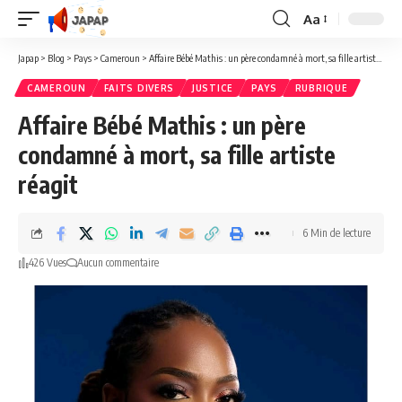
Aa
Redimensionner
la
Japap
>
Blog
>
Pays
>
Cameroun
>
Affaire Bébé Mathis : un père condamné à mort, sa fille artiste réagit
police
CAMEROUN
FAITS DIVERS
JUSTICE
PAYS
RUBRIQUE
Affaire Bébé Mathis : un père
condamné à mort, sa fille artiste
réagit
6 Min de lecture
426 Vues
Aucun commentaire