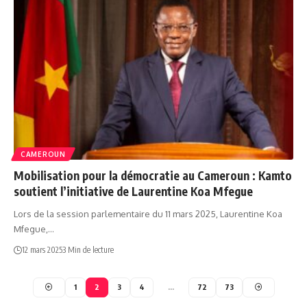
CAMEROUN
Mobilisation pour la démocratie au Cameroun : Kamto
soutient l’initiative de Laurentine Koa Mfegue
Lors de la session parlementaire du 11 mars 2025, Laurentine Koa
Mfegue,…
12 mars 2025
3 Min de lecture
1
2
3
4
…
72
73