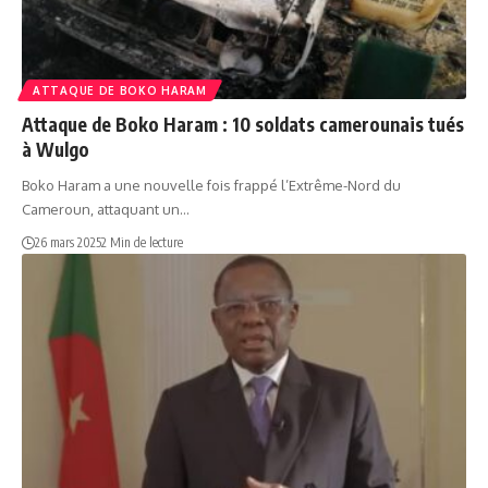
ATTAQUE DE BOKO HARAM
Attaque de Boko Haram : 10 soldats camerounais tués
à Wulgo
Boko Haram a une nouvelle fois frappé l’Extrême-Nord du
Cameroun, attaquant un…
26 mars 2025
2 Min de lecture