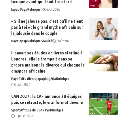
toxique avant qu’il soit trop tard
Japap
Pays
Rubrique
6 août 2026
« S’il ne jalouse pas, c’est qu’il ne tient
pas à toi » : le grand mythe africain sur
la jalousie dans le couple
Pays
Japap
Rubrique
Société
5 août 2026
Il payait ses études en livres sterling à
Londres, elle le trompait dans sa
propre maison : le divorce qui choque la
diaspora africaine
Pays
Faits divers
Japap
Nigéria
Rubrique
5 août 2026
CAN 2027 : la CAF annonce 28 équipes
puis se rétracte, le vrai format dévoilé
Sport
Afrique du‍ Sud
Pays
Rubrique
31 juillet 2026