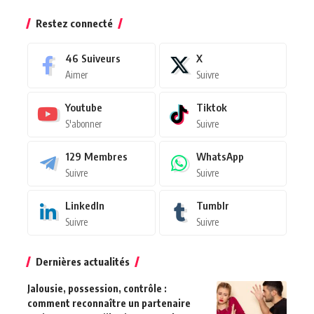
Restez connecté
46
Suiveurs
X
Aimer
Suivre
Youtube
Tiktok
S'abonner
Suivre
129
Membres
WhatsApp
Suivre
Suivre
LinkedIn
Tumblr
Suivre
Suivre
Dernières actualités
Jalousie, possession, contrôle :
comment reconnaître un partenaire