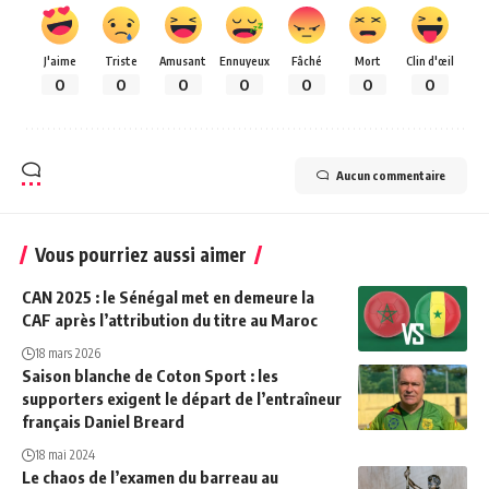
J'aime
Triste
Amusant
Ennuyeux
Fâché
Mort
Clin d'œil
0
0
0
0
0
0
0
Aucun commentaire
Vous pourriez aussi aimer
CAN 2025 : le Sénégal met en demeure la
CAF après l’attribution du titre au Maroc
18 mars 2026
Saison blanche de Coton Sport : les
supporters exigent le départ de l’entraîneur
français Daniel Breard
18 mai 2024
Le chaos de l’examen du barreau au