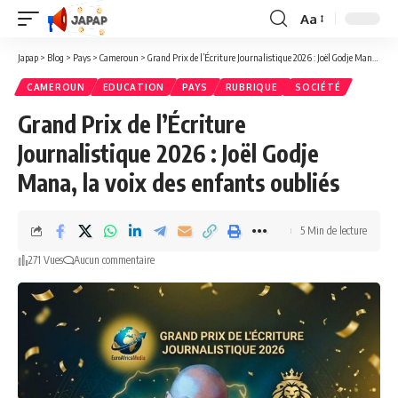
Aa
Redimensionner
la
Japap
>
Blog
>
Pays
>
Cameroun
>
Grand Prix de l’Écriture Journalistique 2026 : Joël Godje Mana, la voix des enfants oubliés
police
CAMEROUN
EDUCATION
PAYS
RUBRIQUE
SOCIÉTÉ
Grand Prix de l’Écriture
Journalistique 2026 : Joël Godje
Mana, la voix des enfants oubliés
5 Min de lecture
271 Vues
Aucun commentaire