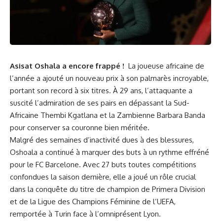
Asisat Oshala a encore frappé !
⁢ La joueuse africaine de​
l’année a ajouté un nouveau
prix
à son
palmarès
incroyable,
portant son record à six
titres
. ‌À 29 ⁤ans, l’attaquante a​
suscité l’admiration de⁤ ses pairs en dépassant la Sud-
Africaine ⁣Thembi ‍Kgatlana et ‍la Zambienne Barbara Banda
pour conserver sa couronne bien​ méritée.
Malgré des semaines d’inactivité dues à des blessures,
Oshoala a continué⁤ à marquer des buts à un rythme effréné
⁣pour le ⁤FC Barcelone. Avec ⁣27 buts toutes compétitions
confondues ⁣la saison dernière, elle a joué‌ un rôle crucial
dans la ‌conquête du titre ⁤de​ champion de Primera⁢ Division
et de la Ligue des Champions Féminine de l’UEFA,⁢
remportée à⁢ Turin⁤ face à​ l’omniprésent Lyon.