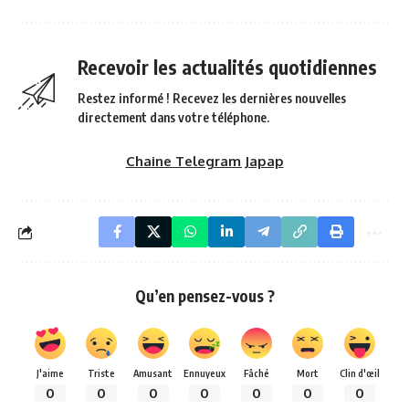
Recevoir les actualités quotidiennes
Restez informé ! Recevez les dernières nouvelles
directement dans votre téléphone.
Chaine Telegram Japap
Qu’en pensez-vous ?
J'aime
Triste
Amusant
Ennuyeux
Fâché
Mort
Clin d'œil
0
0
0
0
0
0
0