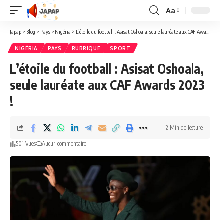
Aa
Redimensionner
la
Japap
>
Blog
>
Pays
>
Nigéria
>
L’étoile du football : Asisat Oshoala, seule lauréate aux CAF Awards 2023 !
police
NIGÉRIA
PAYS
RUBRIQUE
SPORT
L’étoile du football : Asisat Oshoala,
seule lauréate aux CAF Awards 2023
!
2 Min de lecture
501 Vues
Aucun commentaire