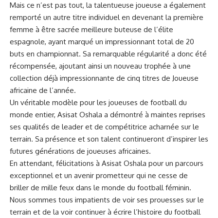
Mais ce‌ n’est pas tout, la talentueuse joueuse a ⁤également
remporté⁣ un autre titre individuel ‌en devenant la première
femme
à être sacrée meilleure ⁢buteuse⁢ de l’élite
‍espagnole, ayant marqué ⁣un impressionnant total de 20
buts en championnat. Sa ‌remarquable régularité a ‍donc été
récompensée,⁢ ajoutant ainsi un nouveau trophée à⁣ une
collection déjà
impressionnante
de⁤ cinq titres de Joueuse
africaine de l’année.
Un véritable modèle pour les joueuses ⁢de‍ football du ​
monde entier, Asisat Oshala a démontré à maintes reprises
ses qualités de leader⁤ et de compétitrice ⁤acharnée sur le
terrain. Sa présence et son⁤ talent continueront d’inspirer⁣ les
futures⁤ générations de joueuses⁤ africaines.
En attendant, félicitations ⁤à Asisat Oshala pour un​ parcours
exceptionnel et un
avenir
prometteur qui ne ⁢cesse de
⁣briller de mille feux dans le monde ‌du football féminin.
Nous sommes tous impatients de voir ses prouesses sur le ​
terrain et de la voir continuer à écrire l’histoire du football